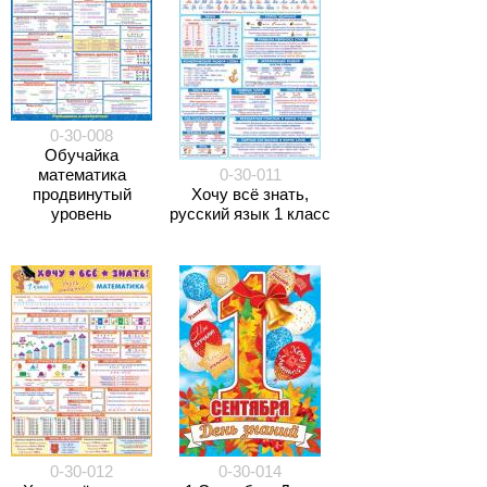
0-30-008
Обучайка
математика
0-30-011
продвинутый
Хочу всё знать,
уровень
русский язык 1 класс
0-30-012
0-30-014