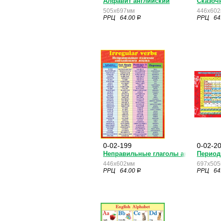
Алфавит английский
Сказоч
505x697мм
446x60
РРЦ 64.00
РРЦ 64
a
0-02-199
0-02-2
Неправильные глаголы английского
Период
446x602мм
697x50
РРЦ 64.00
РРЦ 64
a