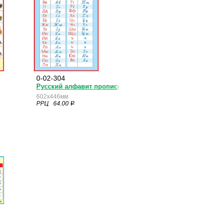
0-02-304
Русский алфавит прописные и печатные буквы
602x446мм
РРЦ 64.00
a