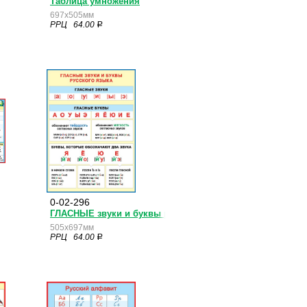
Таблица умножения
697x505мм
РРЦ 64.00
a
0-02-296
ГЛАСНЫЕ звуки и буквы русского языка
505x697мм
РРЦ 64.00
a