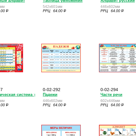
ный алфавит
Таблица умножения
Алфавит русский
2мм
542x601мм
446x602мм
.00
РРЦ 64.00
РРЦ 64.00
a
a
a
07
0-02-292
0-02-294
 языка
ическая система химических элементов Д. И. Менделеева
Падежи
Части речи
5мм
446x602мм
602x446мм
.00
РРЦ 64.00
РРЦ 64.00
a
a
a