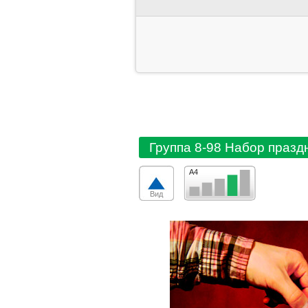
Группа 8-98 Набор праз
А4
Вид