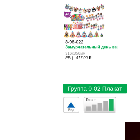
8-98-022
Замурчательный день варенья
316x356мм
РРЦ 417.00
a
Группа 0-02 Плакат
Гигант
Вид