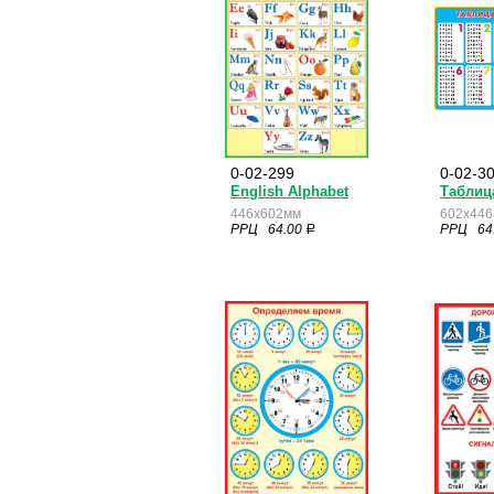
0-02-299
0-02-3
English Alphabet
Таблиц
446x602мм
602x44
РРЦ 64.00
РРЦ 64
a