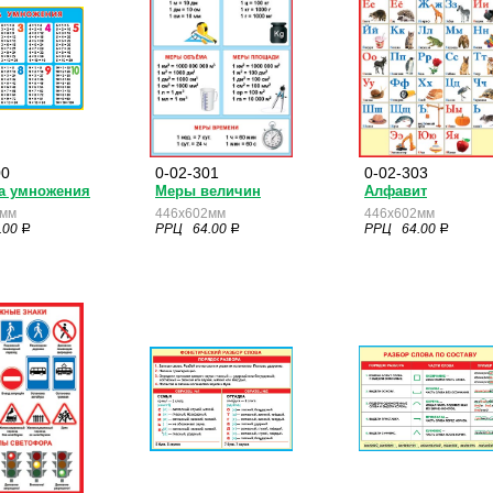
00
0-02-301
0-02-303
а умножения
Меры величин
Алфавит
6мм
446x602мм
446x602мм
.00
РРЦ 64.00
РРЦ 64.00
a
a
a