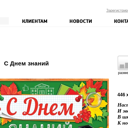
Зарегистрир
КЛИЕНТАМ
НОВОСТИ
КОНТ
С Днем знаний
разм
446 
Наст
И зв
В шк
К но