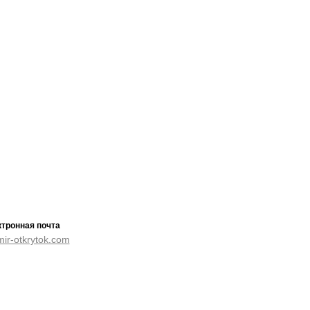
тронная почта
ir-otkrytok.com