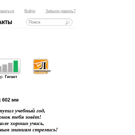
оваться
Войти
Забыли пароль?
АКТЫ
ламинация
ер:
Гигант
x 602 мм
упил учебный год,
онок тебя зовёт!
оле хорошо учись,
вым знаниям стремись!