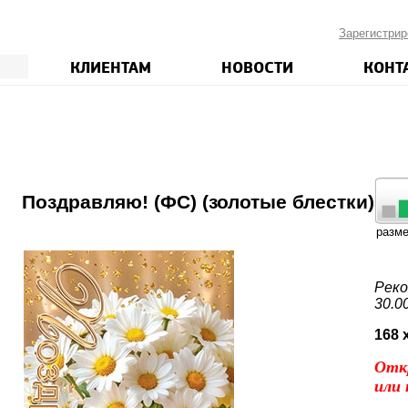
Зарегистрир
КЛИЕНТАМ
НОВОСТИ
КОНТ
3
Поздравляю! (ФС) (золотые блестки)
разм
Реко
30.0
168 
Отк
или 