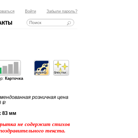
оваться
Войти
Забыли пароль?
АКТЫ
рельеф
блестки
ер:
Карточка
мендованная розничная цена
0
a
x 83 мм
рытка не содержит стихов
поздравительного текста.