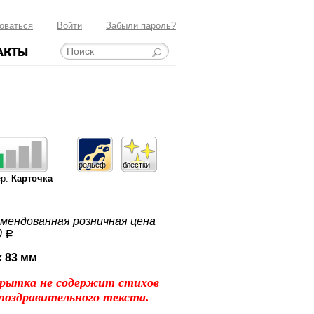
оваться
Войти
Забыли пароль?
АКТЫ
рельеф
блестки
ер:
Карточка
мендованная розничная цена
0
a
x 83 мм
рытка не содержит стихов
поздравительного текста.