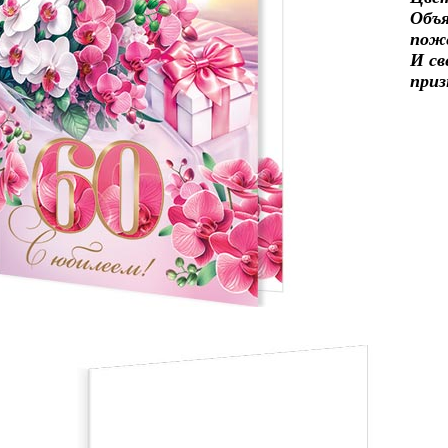
Объя
пож
И св
приз