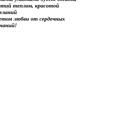
тий теплом, красотой
еланий
етом любви от сердечных
наний!