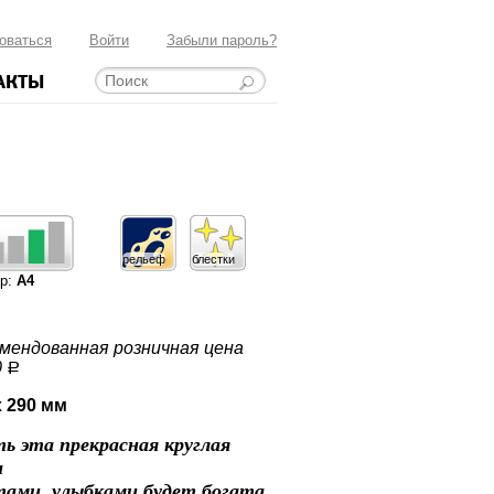
оваться
Войти
Забыли пароль?
АКТЫ
рельеф
блестки
ер:
А4
мендованная розничная цена
0
a
x 290 мм
ь эта прекрасная круглая
а
ами, улыбками будет богата,