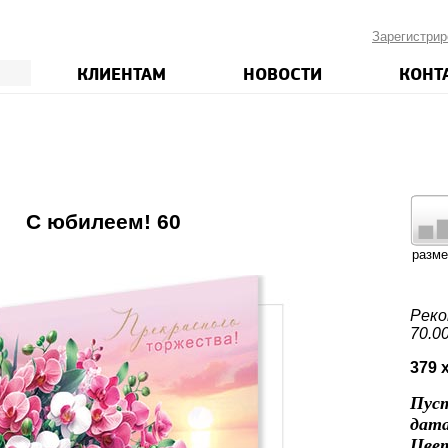
Зарегистрир
КЛИЕНТАМ
НОВОСТИ
КОНТ
3
С юбилеем! 60
разм
Реко
70.0
379 
Пуст
дат
Цвет