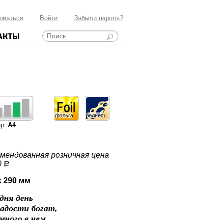
оваться
Войти
Забыли пароль?
АКТЫ
фольга
рельеф
ер:
А4
мендованная розничная цена
0
a
x 290 мм
дня день
адости богат,
много в нем