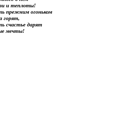
ви и теплоты!
ть прежним огоньком
а горят,
ть счастье дарят
ые мечты!