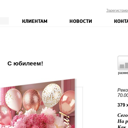
Зарегистрир
КЛИЕНТАМ
НОВОСТИ
КОНТ
1
С юбилеем!
разм
Реко
70.0
379 
Сего
На р
Как 