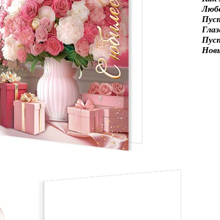
Люб
Пус
Глаз
Пус
Нов