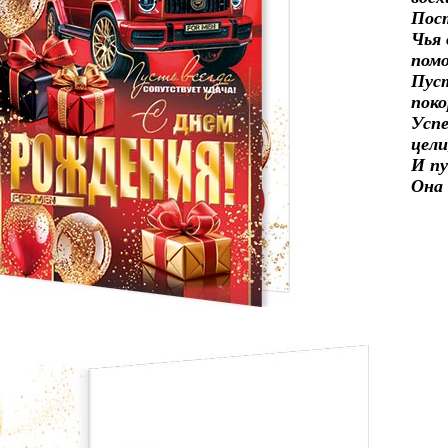
Пос
Чья 
пом
Пус
пок
Усп
цели
И пу
Она 