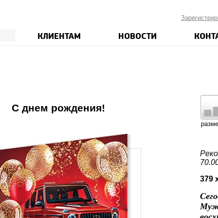
Зарегистрир
КЛИЕНТАМ
НОВОСТИ
КОНТ
4
С днем рождения!
разм
Реко
70.0
379 
Сег
Муж
вос