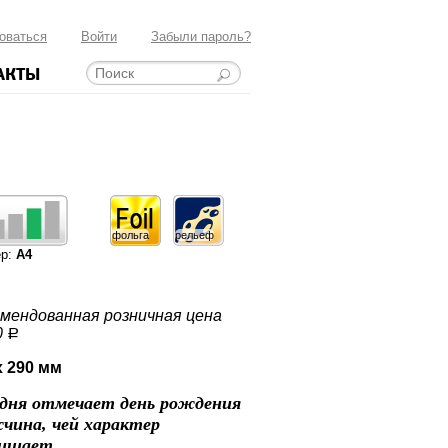
оваться
Войти
Забыли пароль?
АКТЫ
фольга
рельеф
ер:
А4
мендованная розничная цена
0
a
x 290 мм
одня отмечает день рождения
чина, чей характер
хищает,