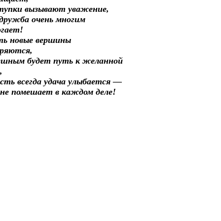
тупки вызывают уважение,
дружба очень многим
огает!
ть новые вершины
оряются,
ешным будет путь к желанной
,
сть всегда удача улыбается —
не помешает в каждом деле!