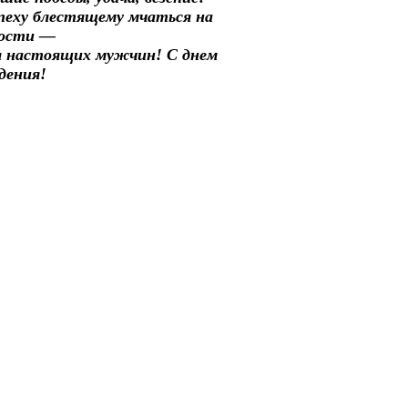
пеху блестящему мчаться на
рости —
л настоящих мужчин! С днем
дения!