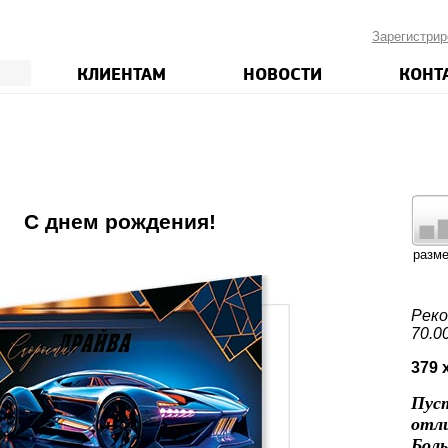
Зарегистрир
КЛИЕНТАМ
НОВОСТИ
КОНТ
7
С днем рождения!
разм
Реко
70.0
379 
Пус
отл
Боль