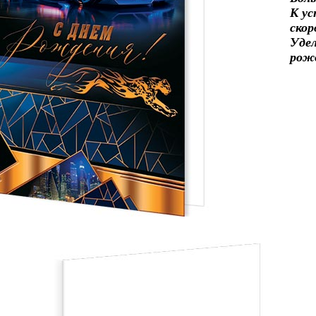
К ус
ско
Уде
рож