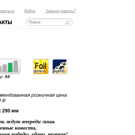
оваться
Войти
Забыли пароль?
АКТЫ
фольга
рельеф
ер:
А4
мендованная розничная цена
0
a
x 290 мм
ть ждут впереди лишь
ичные новости,
шие победы, удача, везение!