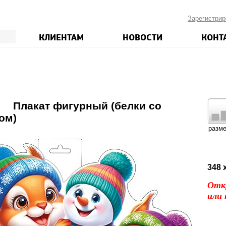
Зарегистрир
КЛИЕНТАМ
НОВОСТИ
КОНТ
6
Плакат фигурный (белки со
ом)
разм
348 
Отк
или 