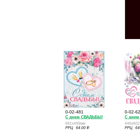
0-02-481
0-02-6
С днем СВАДЬБЫ!
С днем
691x499мм
446x60
РРЦ 64.00
РРЦ 64
a