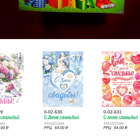
29
0-02-630
0-02-631
 свадьбы!
С Днем свадьбы!
С днем свадьбы!
2мм
446x602мм
446x602мм
.00
РРЦ 64.00
РРЦ 64.00
a
a
a