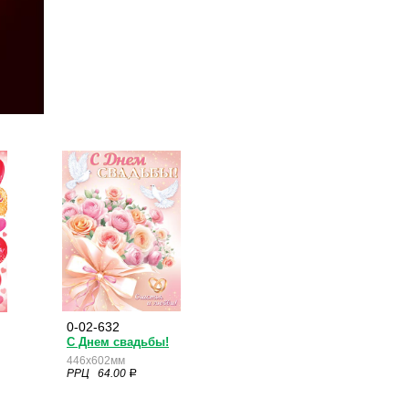
0-02-632
С Днем свадьбы!
446x602мм
РРЦ 64.00
a