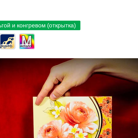
ьгой и конгревом (открытка)
рельеф
металл