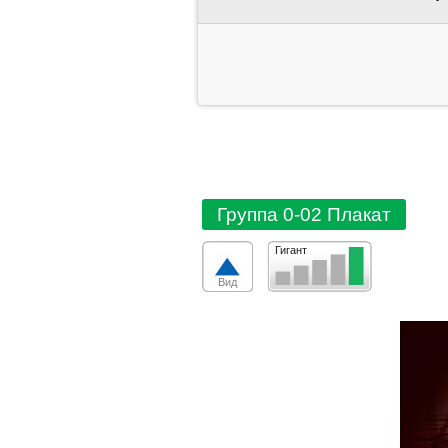
Группа 0-02 Плакат
Гигант
Вид