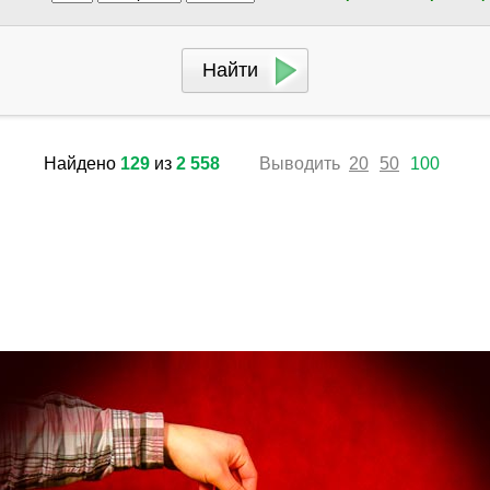
Найдено
129
из
2 558
Выводить
20
50
100