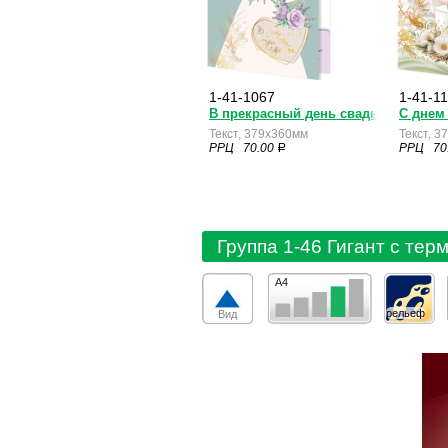
1-41-1067
1-41-1
В прекрасный день свадьбы! ( С ка
С днем
Текст, 379x360мм
Текст, 
РРЦ 70.00
РРЦ 70
a
Группа 1-46 Гигант с тер
А4
рельеф
Вид