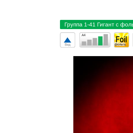
Группа 1-41 Гигант с фол
А4
фольга
Вид