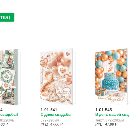
тка)
04
1-01-541
1-01-545
 свадьбы!
С днем свадьбы!
В день вашей св
379x290мм
379x290мм
Текст, 379x290мм
.00
РРЦ 47.00
РРЦ 47.00
a
a
a