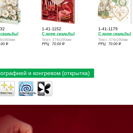
132
1-41-1152
1-41-1179
рманом )
 свадьбы!
С днем свадьбы!
С днем свадьбы!
379x360мм
Текст, 379x290мм
Текст, 379x290мм
.00
РРЦ 70.00
РРЦ 70.00
a
a
a
мографией и конгревом (открытка)
блестки
пластизоль
твин