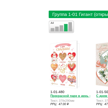
Группа 1-01 Гигант (откры
А4
1-01-480
1-01-5
Прекрасной паре в день свадьбы
С днем
Текст, 379x290мм
Текст, 
РРЦ 47.00
РРЦ 47
a