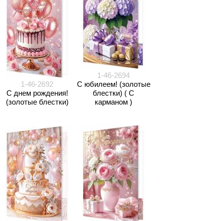
1-46-2694
1-46-2692
С юбилеем! (золотые
С днем рождения!
блестки) ( С
(золотые блестки)
карманом )