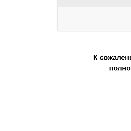
К сожален
полно