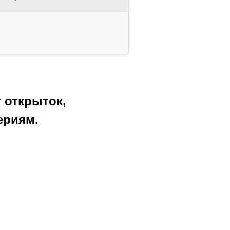
 открыток,
ериям.