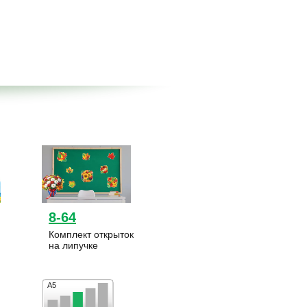
8-64
Комплект открыток
на липучке
А5