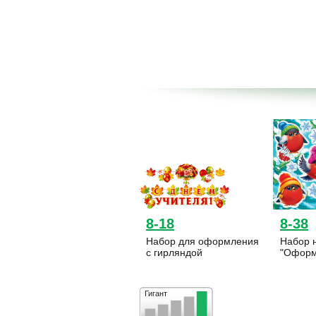
8-18
8-38
Набор для оформления
Набор 
с гирляндой
"Оформ
Гигант