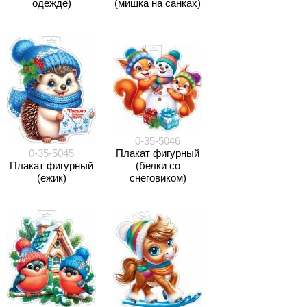
одежде)
(мишка на санках)
0-35-5046
0-35-5045
Плакат фигурный
Плакат фигурный
(белки со
(ежик)
снеговиком)