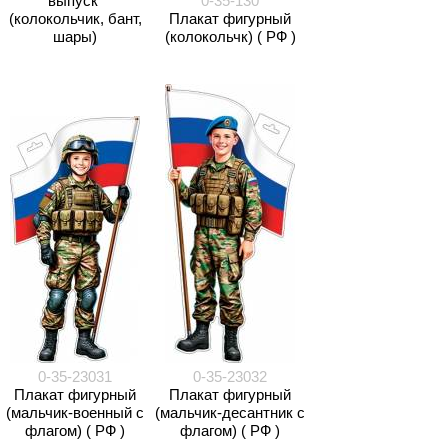
выпуск"
0-35-130
(колокольчик, бант,
Плакат фигурный
шары)
(колокольчк) ( РФ )
0-35-23031
0-35-23032
Плакат фигурный
Плакат фигурный
(мальчик-военный с
(мальчик-десантник с
флагом) ( РФ )
флагом) ( РФ )