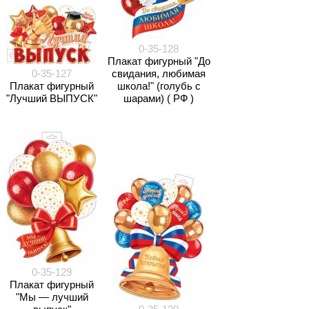
0-35-128
Плакат фигурный "До
0-35-127
свидания, любимая
Плакат фигурный
школа!" (голубь с
"Лучший ВЫПУСК"
шарами) ( РФ )
0-35-129
Плакат фигурный
"Мы — лучший